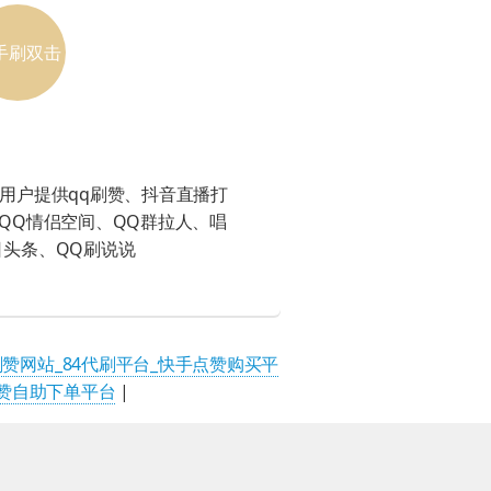
手刷双击
0在线网址
为用户提供qq刷赞、抖音直播打
QQ情侣空间、QQ群拉人、唱
日头条、QQ刷说说
赞网站_84代刷平台_快手点赞购买平
赞自助下单平台
|