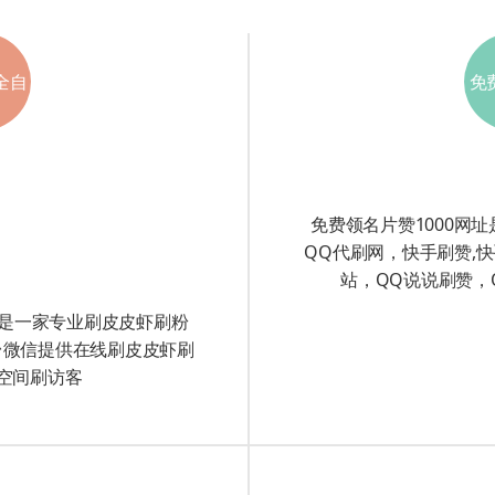
全自
免
平台
赞1
免费领名片赞1000网
QQ代刷网，快手刷赞,快
站，QQ说说刷赞，
信是一家专业刷皮皮虾刷粉
台微信提供在线刷皮皮虾刷
,空间刷访客