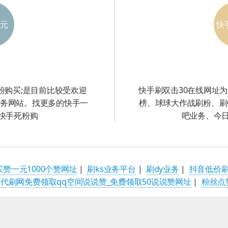
元
快
僵尸粉
3
死粉购买;是目前比较受欢迎
快手刷双击30在线网址
务网站。找更多的快手一
榜、球球大作战刷粉、刷
 快手死粉购
吧业务、今
买赞一元1000个赞网址
|
刷ks业务平台
|
刷dy业务
|
抖音低价刷
|
代刷网免费领取qq空间说说赞_免费领取50说说赞网址
|
粉丝点