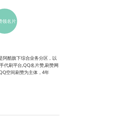
费领名片
000网址
址是阿酷旗下综合业务分区，以
手代刷平台,QQ名片赞,刷赞网
QQ空间刷赞为主体，4年