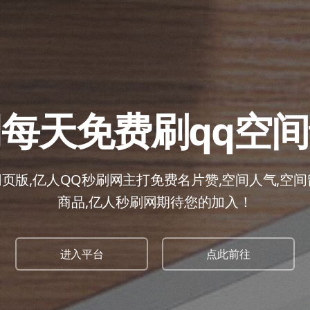
每天免费刷qq空
页版,亿人QQ秒刷网主打免费名片赞,空间人气,空间留
商品,亿人秒刷网期待您的加入！
进入平台
点此前往