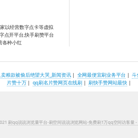
址
家以经营数字点卡等虚拟
字点开平台,快手刷赞平台
营各种小红
人卖粮款被偷后绝望大哭_新闻资讯
|
全网最便宜刷业务平台
|
斗
片赞十万
|
qq刷名片赞网页在线刷
|
刷快手赞网站最快
|
2021
刷qq说说浏览量平台-刷空间说说浏览网站-免费刷1万qq空间访客量 -