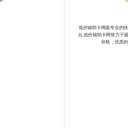
刷软
低价辅助卡网最专业的
台,低价辅助卡网致力于
业务
价格，优质
自助
_免
抖音