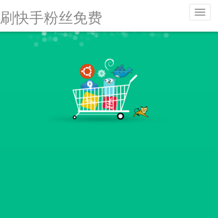
刷
刷快手粉丝免费
快
手
粉
丝
免
费